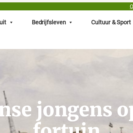
O
uit
Bedrijfsleven
Cultuur & Sport
nse jongens o
fortuin