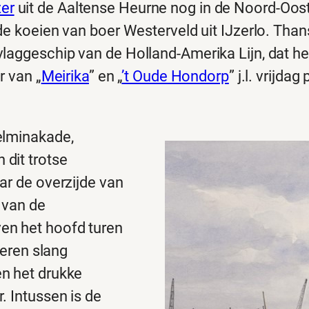
er
uit de Aaltense Heurne nog in de Noord-Oost
 de koeien van boer Westerveld uit IJzerlo. Tha
vlaggeschip van de Holland-Amerika Lijn, dat h
r van „
Meirika
” en „
’t Oude Hondorp
” j.l. vrijd
elminakade,
dit trotse
ar de overzijde van
 van de
en het hoofd turen
veren slang
n het drukke
. Intussen is de