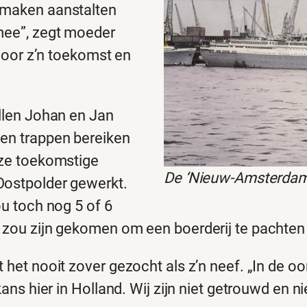
 maken aanstalten
 mee”, zegt moeder
 voor z’n toekomst en
illen Johan en Jan
 en trappen bereiken
nze toekomstige
De ‘Nieuw-Amsterdam’
Oostpolder gewerkt.
ou toch nog 5 of 6
 zou zijn gekomen om een boerderij te pachten 
 het nooit zover gezocht als z’n neef. „In de o
 kans hier in Holland. Wij zijn niet getrouwd e