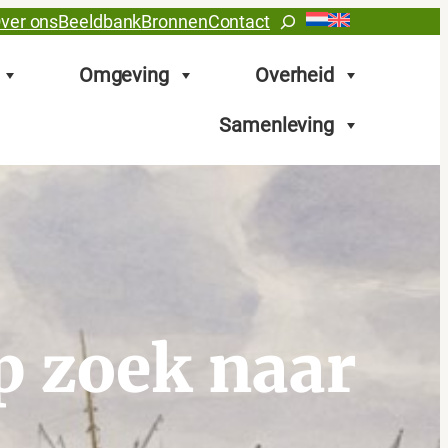
Zoeken
ver ons
Beeldbank
Bronnen
Contact
Omgeving
Overheid
Samenleving
p zoek naar