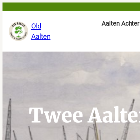
Ga
naar
Aalten Achter
Old
de
Aalten
inhoud
Twee Aalte