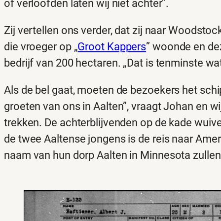
of verloofden laten wij niet achter”.
Zij vertellen ons verder, dat zij naar Woodsto
die vroeger op „
Groot Kappers
” woonde en dez
bedrijf van 200 hectaren. „Dat is tenminste wa
Als de bel gaat, moeten de bezoekers het schi
groeten van ons in Aalten”, vraagt Johan en w
trekken. De achterblijvenden op de kade wui
de twee Aaltense jongens is de reis naar Ameri
naam van hun dorp Aalten in Minnesota zulle