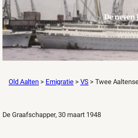
De neven 
Old Aalten
>
Emigratie
>
VS
>
Twee Aaltense
De Graafschapper, 30 maart 1948