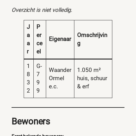
Overzicht is niet volledig.
J
P
a
er
Omschrijvin
Eigenaar
a
ce
g
r
el
1
G-
Waander
1.050 m²
8
7
Ormel
huis, schuur
3
9
e.c.
& erf
2
9
Bewoners