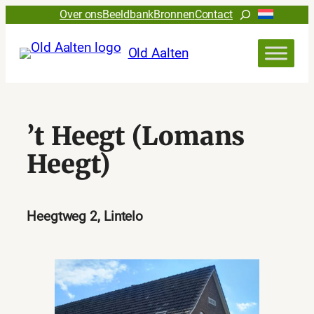
Zoeken
Over ons
Beeldbank
Bronnen
Contact
Old Aalten
’t Heegt (Lomans
Heegt)
Heegtweg 2, Lintelo