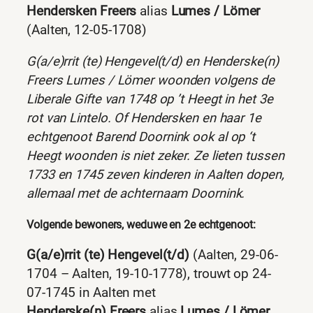
Hendersken Freers
alias
Lumes / Lömer
(Aalten, 12-05-1708)
G(a/e)rrit (te) Hengevel(t/d) en Henderske(n)
Freers
Lumes / Lömer woonden volgens de
Liberale Gifte van 1748 op ’t Heegt in het 3e
rot van Lintelo. Of Hendersken en haar 1e
echtgenoot Barend Doornink ook al op ‘t
Heegt woonden is niet zeker. Ze lieten tussen
1733 en 1745 zeven kinderen in Aalten dopen,
allemaal met de achternaam Doornink.
Volgende bewoners, weduwe en 2e echtgenoot:
G(a/e)rrit (te) Hengevel(t/d)
(Aalten, 29-06-
1704 – Aalten, 19-10-1778), trouwt op 24-
07-1745 in Aalten met
Henderske(n) Freers
alias
Lumes / Lömer