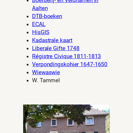
Boerderij- en Veldnamen in
Aalten
DTB-boeken
ECAL
HisGIS
Kadastrale kaart
Liberale Gifte 1748
Régistre Civique 1811-1813
Verpondingskohier 1647-1650
Wiewaswie
W. Tammel