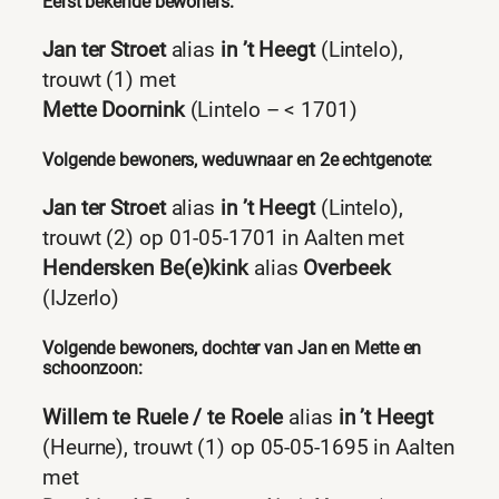
Eerst bekende bewoners:
Jan ter Stroet
alias
in ’t Heegt
(Lintelo),
trouwt (1) met
Mette Doornink
(Lintelo – < 1701)
Volgende bewoners, weduwnaar en 2e echtgenote:
Jan ter Stroet
alias
in ’t Heegt
(Lintelo),
trouwt (2) op 01-05-1701 in Aalten met
Hendersken Be(e)kink
alias
Overbeek
(IJzerlo)
Volgende bewoners, dochter van Jan en Mette en
schoonzoon:
Willem te Ruele / te Roele
alias
in ’t Heegt
(Heurne), trouwt (1) op 05-05-1695 in Aalten
met