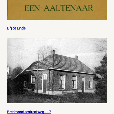
Bi’j de Linde
Bredevoortsestraatweg 117