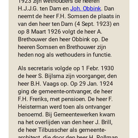
1923 zijn wethouders de heeren
H.J.J.G. ten Dam en
Joh. Obbink
. Dan
neemt de heer F.H. Somsen de plaats in
van den heer ten Dam (4 Sept. 1923) en
op 8 Maart 1926 volgt de heer A.
Brethouwer den heer Obbink op. De
heeren Somsen en Brethouwer zijn
heden nog als wethouders in functie.
Als secretaris volgde op 1 Febr. 1930
de heer S. Bijlsma zijn voorganger, den
heer B.H. Vaags op. Op 29 Jan. 1924
ging de gemeente-ontvanger, de heer
F.H. Freriks, met pensioen. De heer F.
Heisterman werd toen als ontvanger
benoemd. Bij Gemeentewerken kwam
na het overlijden van den heer J. Brill,
de heer Tilbusscher als gemeente-
architect, die door den heer H. Rollman