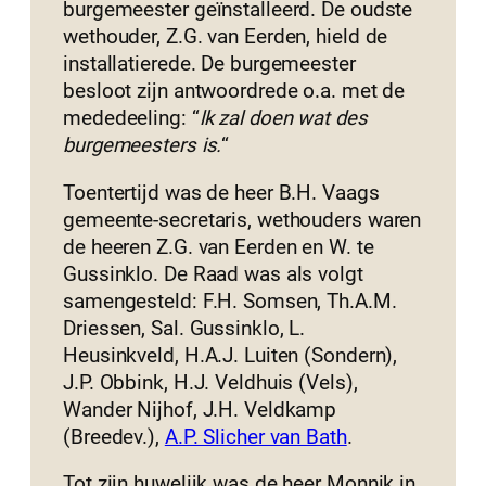
burgemeester geïnstalleerd. De oudste
wethouder, Z.G. van Eerden, hield de
installatierede. De burgemeester
besloot zijn antwoordrede o.a. met de
mededeeling: “
lk zal doen wat des
burgemeesters is.
“
Toentertijd was de heer B.H. Vaags
gemeente-secretaris, wethouders waren
de heeren Z.G. van Eerden en W. te
Gussinklo. De Raad was als volgt
samengesteld: F.H. Somsen, Th.A.M.
Driessen, Sal. Gussinklo, L.
Heusinkveld, H.A.J. Luiten (Sondern),
J.P. Obbink, H.J. Veldhuis (Vels),
Wander Nijhof, J.H. Veldkamp
(Breedev.),
A.P. Slicher van Bath
.
Tot zijn huwelijk was de heer Monnik in