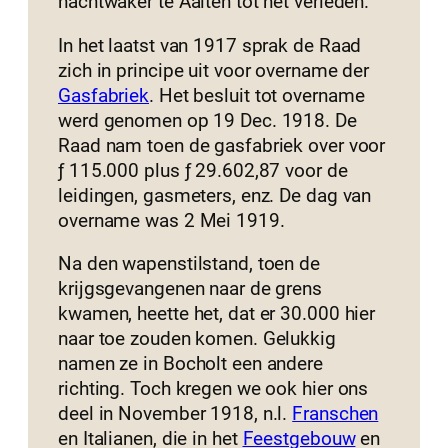
nachtwaker te Aalten tot het verleden.
In het laatst van 1917 sprak de Raad
zich in principe uit voor overname der
Gasfabriek
. Het besluit tot overname
werd genomen op 19 Dec. 1918. De
Raad nam toen de gasfabriek over voor
ƒ 115.000 plus ƒ 29.602,87 voor de
leidingen, gasmeters, enz. De dag van
overname was 2 Mei 1919.
Na den wapenstilstand, toen de
krijgsgevangenen naar de grens
kwamen, heette het, dat er 30.000 hier
naar toe zouden komen. Gelukkig
namen ze in Bocholt een andere
richting. Toch kregen we ook hier ons
deel in November 1918, n.l.
Franschen
en Italianen, die in het
Feestgebouw
en