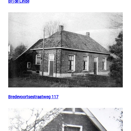
Bi’j de Linde
Bredevoortsestraatweg 117