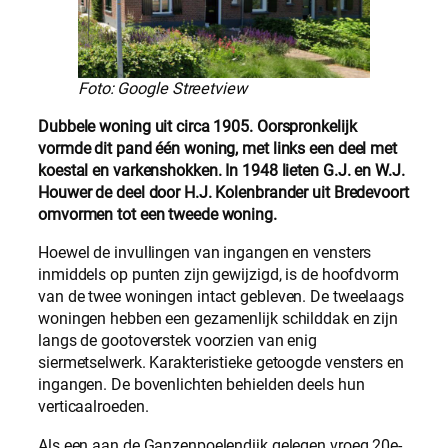
Foto: Google Streetview
Dubbele woning uit circa 1905. Oorspronkelijk
vormde dit pand één woning, met links een deel met
koestal en varkenshokken. In 1948 lieten G.J. en W.J.
Houwer de deel door H.J. Kolenbrander uit Bredevoort
omvormen tot een tweede woning.
Hoewel de invullingen van ingangen en vensters
inmiddels op punten zijn gewijzigd, is de hoofdvorm
van de twee woningen intact gebleven. De tweelaags
woningen hebben een gezamenlijk schilddak en zijn
langs de gootoverstek voorzien van enig
siermetselwerk. Karakteristieke getoogde vensters en
ingangen. De bovenlichten behielden deels hun
verticaalroeden.
Als een aan de Ganzenpoelendijk gelegen vroeg 20e-