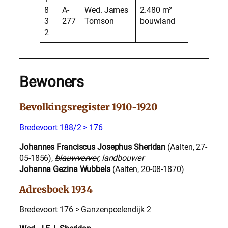
8
A-
Wed. James
2.480 m²
3
277
Tomson
bouwland
2
Bewoners
Bevolkingsregister 1910-1920
Bredevoort 188/2 > 176
Johannes Franciscus Josephus Sheridan
(Aalten, 27-
05-1856),
blauwverver
, landbouwer
Johanna Gezina Wubbels
(Aalten, 20-08-1870)
Adresboek 1934
Bredevoort 176 > Ganzenpoelendijk 2