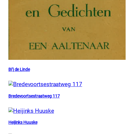
Bi’j de Linde
Bredevoortsestraatweg 117
Heijinks Huuske