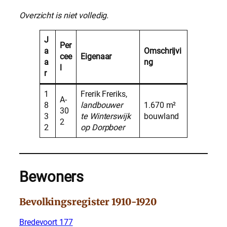
Overzicht is niet volledig.
J
Per
a
Omschrijvi
cee
Eigenaar
a
ng
l
r
1
Frerik Freriks,
A-
8
landbouwer
1.670 m²
30
3
te Winterswijk
bouwland
2
2
op Dorpboer
Bewoners
Bevolkingsregister 1910-1920
Bredevoort 177