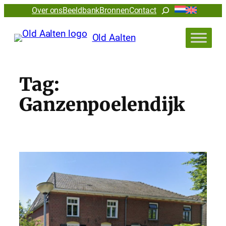
Ga
Zoeken
Over ons
Beeldbank
Bronnen
Contact
naar
de
Old Aalten
inhoud
Tag:
Ganzenpoelendijk