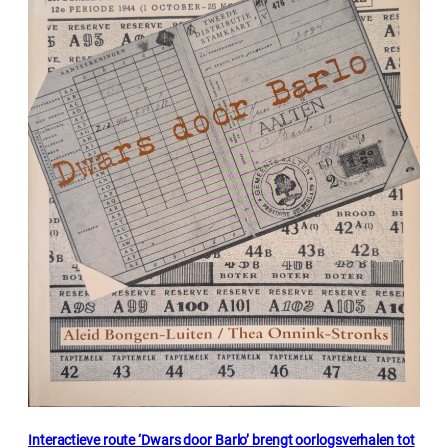
Interactieve route ‘Dwars door Barlo’ brengt oorlogsverhalen tot