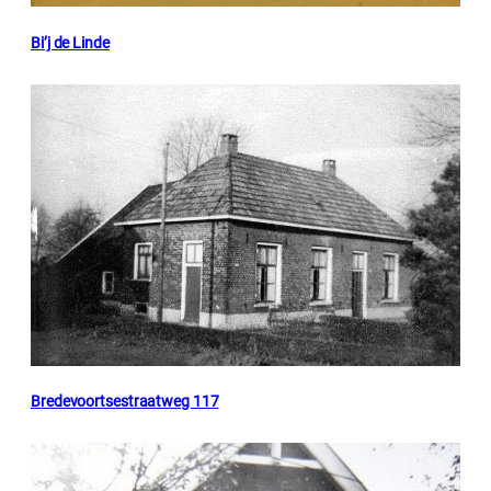
Bi’j de Linde
Bredevoortsestraatweg 117