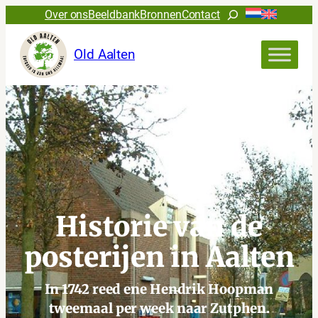
Ga
Zoeken
Over ons
Beeldbank
Bronnen
Contact
naar
de
Old Aalten
inhoud
Historie van de
posterijen in Aalten
In 1742 reed ene Hendrik Hoopman
tweemaal per week naar Zutphen.