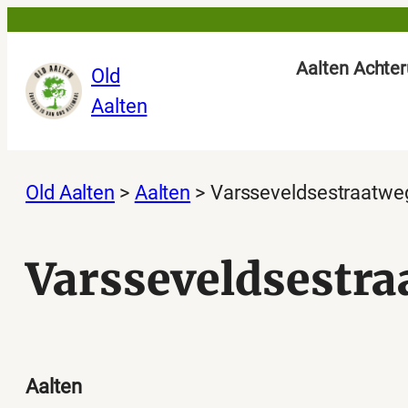
Ga
naar
Aalten Achter
Old
de
Aalten
inhoud
Old Aalten
>
Aalten
>
Varsseveldsestraatwe
Varsseveldsestra
Aalten