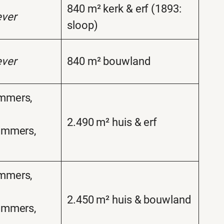
840 m² kerk & erf (1893:
ver
sloop)
ver
840 m² bouwland
mmers,
2.490 m² huis & erf
ammers,
mmers,
2.450 m² huis & bouwland
ammers,