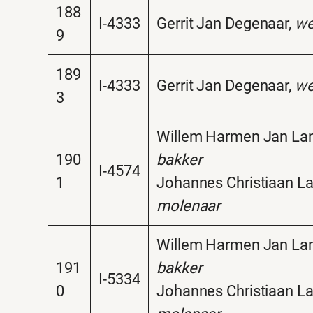
188
I-4333
Gerrit Jan Degenaar,
we
9
189
I-4333
Gerrit Jan Degenaar,
we
3
Willem Harmen Jan La
190
bakker
I-4574
1
Johannes Christiaan L
molenaar
Willem Harmen Jan La
191
bakker
I-5334
0
Johannes Christiaan L