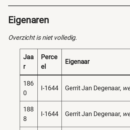
Eigenaren
Overzicht is niet volledig.
Jaa
Perce
Eigenaar
r
el
186
I-1644
Gerrit Jan Degenaar,
we
0
188
I-1644
Gerrit Jan Degenaar,
we
8