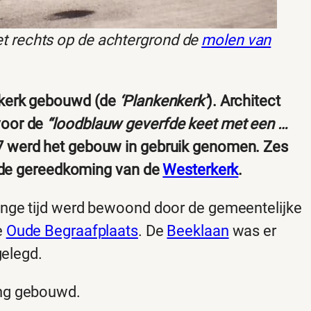
et rechts op de achtergrond de
molen van
dkerk gebouwd (de
‘Plankenkerk’
). Architect
voor de
“loodblauw geverfde keet met een …
7 werd het gebouw in gebruik genomen. Zes
a de gereedkoming van de
Westerkerk
.
ange tijd werd bewoond door de gemeentelijke
e
Oude Begraafplaats
. De
Beeklaan
was er
gelegd.
ing gebouwd.