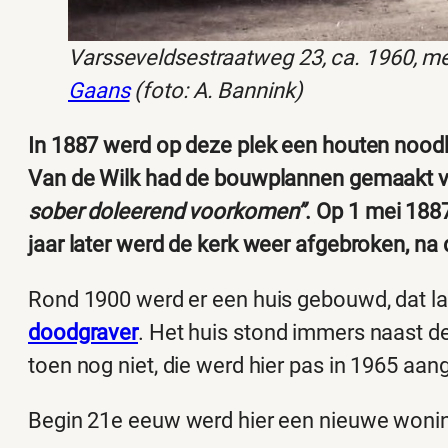
Varsseveldsestraatweg 23, ca. 1960, m
Gaans
(foto: A. Bannink)
In 1887 werd op deze plek een houten noo
Van de Wilk had de bouwplannen gemaakt 
sober doleerend voorkomen”
. Op 1 mei 188
jaar later werd de kerk weer afgebroken, n
Rond 1900 werd er een huis gebouwd, dat l
doodgraver
. Het huis stond immers naast d
toen nog niet, die werd hier pas in 1965 aan
Begin 21e eeuw werd hier een nieuwe won