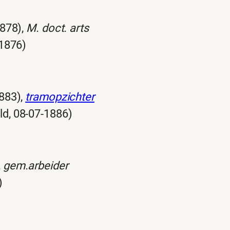
1878),
M. doct. arts
-1876)
883),
tramopzichter
d, 08-07-1886)
,
gem.arbeider
)