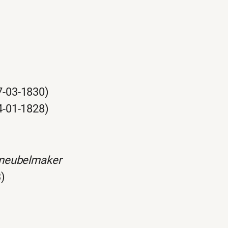
7-03-1830)
4-01-1828)
meubelmaker
)