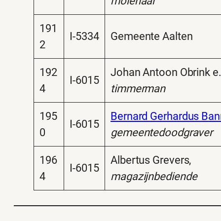
molenaar
191
I-5334
Gemeente Aalten
2
192
Johan Antoon Obrink e.
I-6015
4
timmerman
195
Bernard Gerhardus Ban
I-6015
0
gemeentedoodgraver
196
Albertus Grevers,
I-6015
4
magazijnbediende