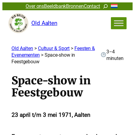
Zoeken
Over ons
Beeldbank
Bronnen
Contact
Old Aalten
Old Aalten
>
Cultuur & Sport
>
Feesten &
3–4
Evenementen
>
Space-show in
minuten
Feestgebouw
Space-show in
Feestgebouw
23 april t/m 3 mei 1971, Aalten