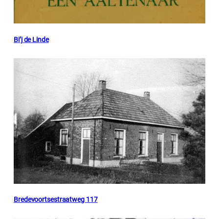
Bi’j de Linde
Bredevoortsestraatweg 117