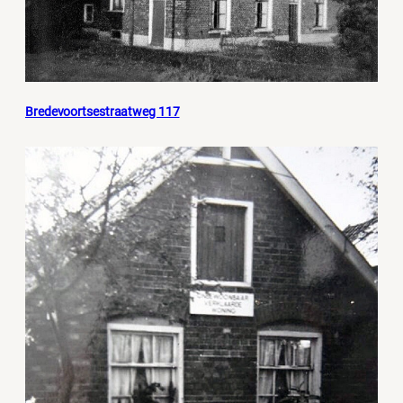
Bredevoortsestraatweg 117