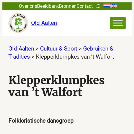
Ga
Zoeken
Over ons
Beeldbank
Bronnen
Contact
naar
de
Old Aalten
inhoud
Old Aalten
>
Cultuur & Sport
>
Gebruiken &
Tradities
>
Klepperklumpkes van ’t Walfort
Klepperklumpkes
van ’t Walfort
Folkloristische dansgroep