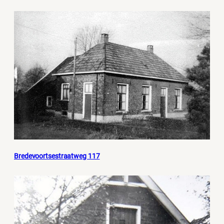
Bredevoortsestraatweg 117