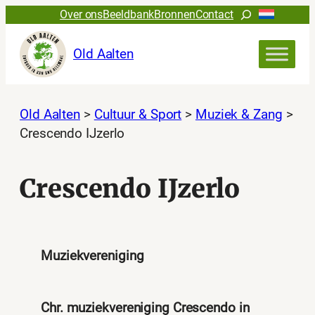
Ga
Zoeken
Over ons
Beeldbank
Bronnen
Contact
naar
de
Old Aalten
inhoud
Old Aalten
>
Cultuur & Sport
>
Muziek & Zang
>
Crescendo IJzerlo
Crescendo IJzerlo
Muziekvereniging
Chr. muziekvereniging Crescendo in