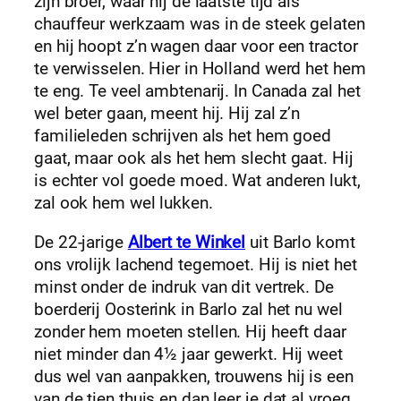
zijn broer, waar hij de laatste tijd als
chauffeur werkzaam was in de steek gelaten
en hij hoopt z’n wagen daar voor een tractor
te verwisselen. Hier in Holland werd het hem
te eng. Te veel ambtenarij. In Canada zal het
wel beter gaan, meent hij. Hij zal z’n
familieleden schrijven als het hem goed
gaat, maar ook als het hem slecht gaat. Hij
is echter vol goede moed. Wat anderen lukt,
zal ook hem wel lukken.
De 22-jarige
Albert te Winkel
uit Barlo komt
ons vrolijk lachend tegemoet. Hij is niet het
minst onder de indruk van dit vertrek. De
boerderij Oosterink in Barlo zal het nu wel
zonder hem moeten stellen. Hij heeft daar
niet minder dan 4½ jaar gewerkt. Hij weet
dus wel van aanpakken, trouwens hij is een
van de tien thuis en dan leer je dat al vroeg,