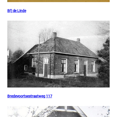
Bi’j de Linde
Bredevoortsestraatweg 117