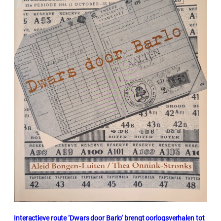
Interactieve route ‘Dwars door Barlo’ brengt oorlogsverhalen tot