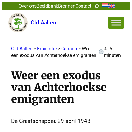
Zoeken
Over ons
Beeldbank
Bronnen
Contact
Old Aalten
Old Aalten
>
Emigratie
>
Canada
>
Weer
4–6
een exodus van Achterhoekse emigranten
minuten
Weer een exodus
van Achterhoekse
emigranten
De Graafschapper, 29 april 1948