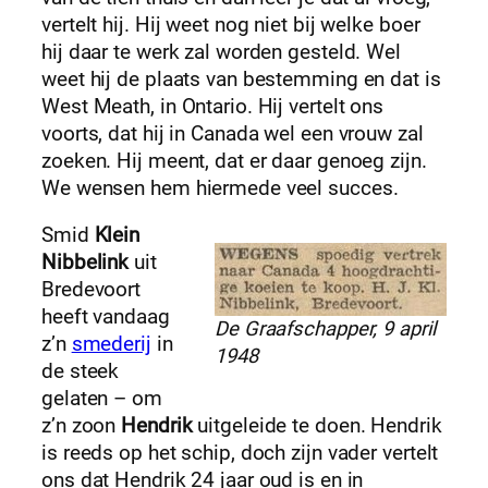
vertelt hij. Hij weet nog niet bij welke boer
hij daar te werk zal worden gesteld. Wel
weet hij de plaats van bestemming en dat is
West Meath, in Ontario. Hij vertelt ons
voorts, dat hij in Canada wel een vrouw zal
zoeken. Hij meent, dat er daar genoeg zijn.
We wensen hem hiermede veel succes.
Smid
Klein
Nibbelink
uit
Bredevoort
heeft vandaag
De Graafschapper, 9 april
z’n
smederij
in
1948
de steek
gelaten – om
z’n zoon
Hendrik
uitgeleide te doen. Hendrik
is reeds op het schip, doch zijn vader vertelt
ons dat Hendrik 24 jaar oud is en in