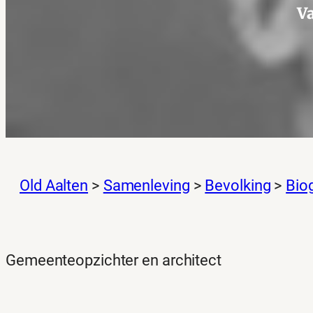
Va
Old Aalten
>
Samenleving
>
Bevolking
>
Biog
Gemeenteopzichter en architect