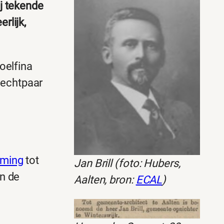
ij tekende
rlijk,
oelfina
 echtpaar
ming
tot
Jan Brill (foto: Hubers,
an de
Aalten, bron:
ECAL
)