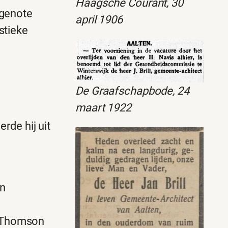
Haagsche Courant, 30
tgenote
april 1906
stieke
De Graafschapbode, 24
maart 1922
rde hij uit
en
. Thomson