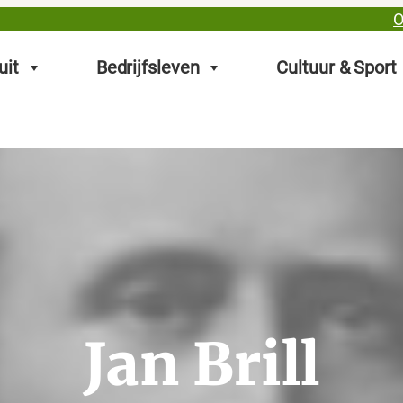
O
uit
Bedrijfsleven
Cultuur & Sport
Jan Brill