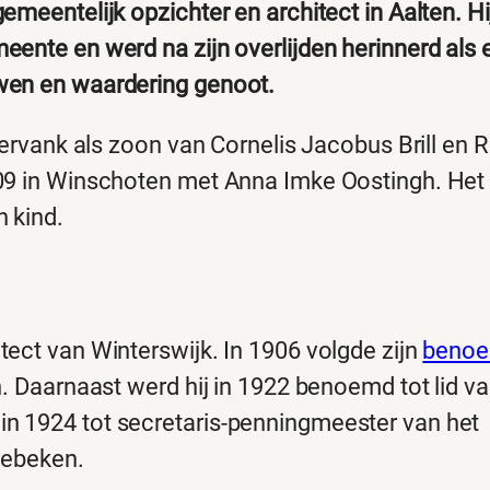
meentelijk opzichter en architect in Aalten. H
nte en werd na zijn overlijden herinnerd als ee
wen en waardering genoot.
dervank als zoon van Cornelis Jacobus Brill en R
909 in Winschoten met Anna Imke Oostingh. Het
 kind.
ect van Winterswijk. In 1906 volgde zijn
benoe
. Daarnaast werd hij in 1922 benoemd tot lid v
n 1924 tot secretaris-penningmeester van het
gebeken.