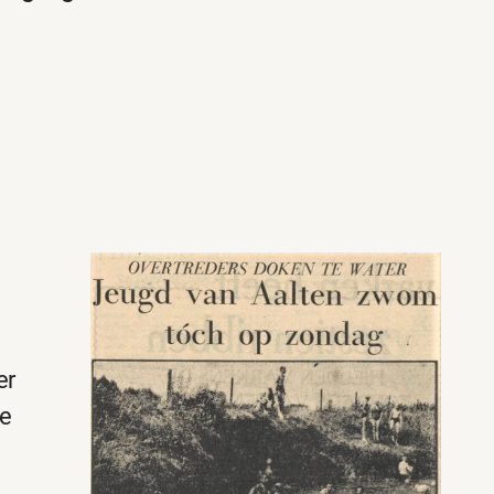
er
ie