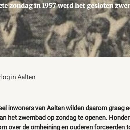
te zondag in 1957 werd het gesloten zw
og in Aalten
eel inwoners van Aalten wilden daarom graag 
staan het zwembad op zondag te openen. Honde
lom over de omheining en ouderen forceerden 