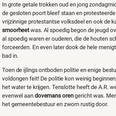
In grote getale trokken oud en jong zondagmi
de gesloten poort bleef staan en protesteerd
vrijzinnige protestantse volksdeel en ook de kat
smoorheet
was. Al spoedig begon de jeugd o
al spoedig waren er ouderen, die de houten sc
forceerden. En even later dook de hele menigt
bad in.
Toen de ijlings ontboden politie en enige be
voldongen feit! De politie kon weinig beginnen
het water te krijgen. Tenslotte heeft de A.R.
evenwel aan
dovemans oren
gericht was. Men
het gemeentebestuur en zwom rustig door.