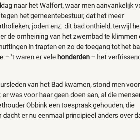
ddag naar het Walfort, waar men aanvankelijk v
e tegen het gemeentebestuur, dat het meer
holieken, joden enz. dit bad onthield, terwijl he
ver de omheining van het zwembad te klimmen 
huttingen in trapten en zo de toegang tot het b
e – ’t waren er vele
honderden
– het verfrissen
stuursleden van het Bad kwamen, stond men voo
; er was voor haar geen doen aan, al die mensen
 wethouder Obbink een toespraak gehouden, die
 dacht er nu eenmaal principieel anders over d