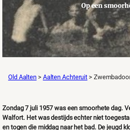
Op een smoorhe
Old Aalten
>
Aalten Achteruit
>
Zwembadoorl
Zondag 7 juli 1957 was een smoorhete dag. V
Walfort. Het was destijds echter niet toege
en togen die middag naar het bad. De jeugd k