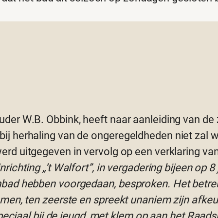
uder W.B. Obbink, heeft naar aanleiding van d
bij herhaling van de ongeregeldheden niet za
rd uitgegeven in vervolg op een verklaring van h
ichting „’t Walfort”, in vergadering bijeen op 8
bad hebben voorgedaan, besproken. Het betreur
men, ten zeerste en spreekt unaniem zijn afkeu
peciaal bij de jeugd, met klem op aan het Raadsb