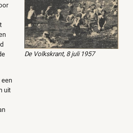
oor
t
en
ad
De Volkskrant, 8 juli 1957
de
r een
 uit
an