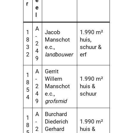
e
r
e
l
A
1
Jacob
1.990 m²
-
8
Manschot
huis,
2
3
e.c.,
schuur &
4
2
landbouwer
erf
9
A
Gerrit
1
-
Willem
1.990 m²
8
2
Manschot
huis &
5
4
e.c.,
schuur
4
9
grofsmid
A
Burchard
1
-
Diederich
1.990 m²
8
2
Gerhard
huis &
5