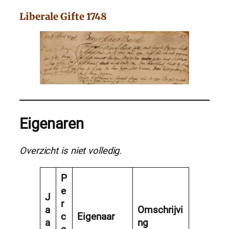
Liberale Gifte 1748
Eigenaren
Overzicht is niet volledig.
P
e
J
r
a
Omschrijvi
c
Eigenaar
a
ng