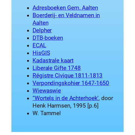
Adresboeken Gem. Aalten
Boerderij- en Veldnamen in
Aalten
Delpher
DTB-boeken
ECAL
HisGIS
Kadastrale kaart
Liberale Gifte 1748
Régistre Civique 1811-1813
Verpondingskohier 1647-1650
Wiewaswie
“Wortels in de Achterhoek’
, door
Henk Harmsen, 1995 [p.6]
W. Tammel