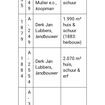
4
Muller e.c.,
schuur
5
9
koopman
A
1.990 m²
1
-
Derk Jan
huis &
8
2
Lubbers,
schuur
7
4
landbouwer
(1883:
9
9
herbouw)
A
1
-
2.070 m²
Derk Jan
8
2
huis,
Lubbers,
8
5
schuur &
landbouwer
4
5
erf
4
A
-
3