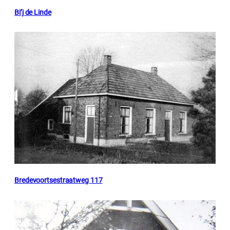
Bi’j de Linde
Bredevoortsestraatweg 117