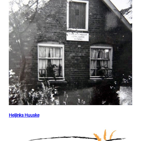
Heijinks Huuske