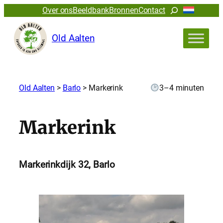
Zoeken
Over ons
Beeldbank
Bronnen
Contact
Old Aalten
Old Aalten
>
Barlo
>
Markerink
3–4 minuten
Markerink
Markerinkdijk 32, Barlo