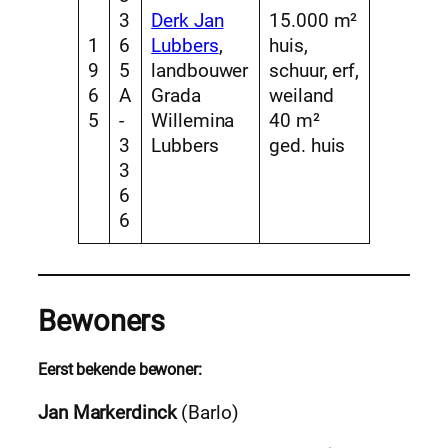
3
Derk Jan
15.000 m²
1
6
Lubbers
,
huis,
9
5
landbouwer
schuur, erf,
6
A
Grada
weiland
5
-
Willemina
40 m²
3
Lubbers
ged. huis
3
6
6
Bewoners
Eerst bek
ende bewoner:
Jan Markerdinck
(Barlo)