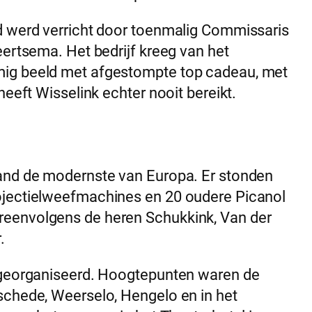
d werd verricht door toenmalig Commissaris
eertsema. Het bedrijf kreeg van het
mig beeld met afgestompte top cadeau, met
heeft Wisselink echter nooit bereikt.
tand de modernste van Europa. Er stonden
ojectielweefmachines en 20 oudere Picanol
eenvolgens de heren Schukkink, Van der
.
n georganiseerd. Hoogtepunten waren de
schede, Weerselo, Hengelo en in het