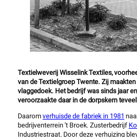
Textielweverij Wisselink Textiles, voorh
van de Textielgroep Twente. Zij maakten 
vlaggedoek. Het bedrijf was sinds jaar e
veroorzaakte daar in de dorpskern teveel g
Daarom
verhuisde de fabriek in 1981
naar
bedrijventerrein ’t Broek. Zusterbedrijf
Ko
Industriestraat. Door deze verhuizing b