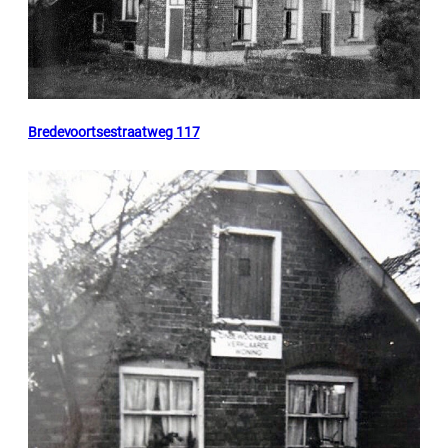
Bredevoortsestraatweg 117