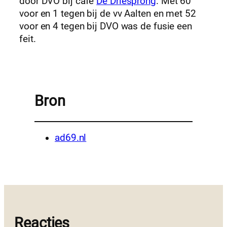
door DVO bij café
De Driesprong
. Met 60
voor en 1 tegen bij de vv Aalten en met 52
voor en 4 tegen bij DVO was de fusie een
feit.
Bron
ad69.nl
Reacties