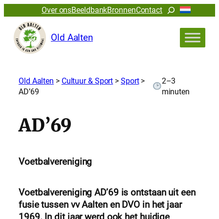
Zoeken
Over ons
Beeldbank
Bronnen
Contact
Old Aalten
Old Aalten
>
Cultuur & Sport
>
Sport
>
2–3
AD’69
minuten
AD’69
Voetbalvereniging
Voetbalvereniging AD’69 is ontstaan uit een
fusie tussen vv Aalten en DVO in het jaar
1969. In dit jaar werd ook het huidige