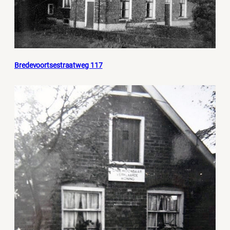
Bredevoortsestraatweg 117