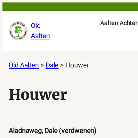
Ga
naar
Aalten Achter
Old
de
Aalten
inhoud
Old Aalten
>
Dale
>
Houwer
Houwer
Aladnaweg, Dale (verdwenen)