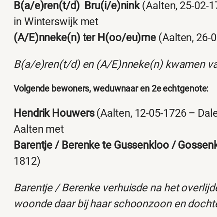
B(a/e)ren(t/d) Bru(i/e)nink
(Aalten, 25-02-1
in Winterswijk met
(A/E)nneke(n) ter H(oo/eu)rne
(Aalten, 26-
B(a/e)ren(t/d) en (A/E)nneke(n) kwamen v
Volgende bewoners, weduwnaar en 2e echtgenote:
Hendrik Houwers
(Aalten, 12-05-1726 – Dale
Aalten met
Barentje / Berenke te Gussenkloo / Gossen
1812)
Barentje / Berenke verhuisde na het overlijd
woonde daar bij haar schoonzoon en dochter