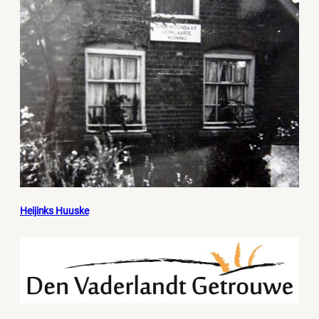
Heijinks Huuske