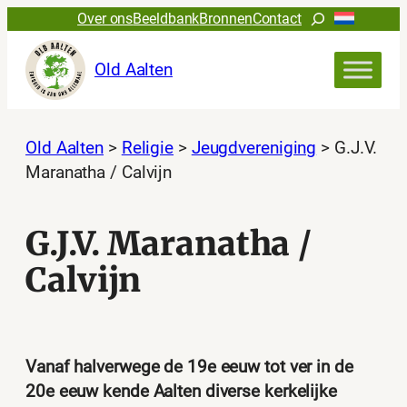
Ga
Zoeken
Over ons
Beeldbank
Bronnen
Contact
naar
de
Old Aalten
inhoud
Old Aalten
>
Religie
>
Jeugdvereniging
>
G.J.V.
Maranatha / Calvijn
G.J.V. Maranatha /
Calvijn
Vanaf halverwege de 19e eeuw tot ver in de
20e eeuw kende Aalten diverse kerkelijke