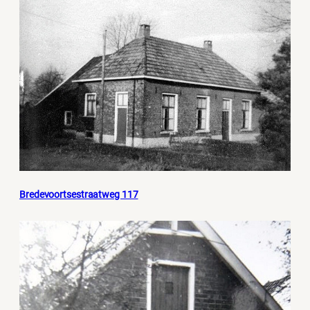
Bredevoortsestraatweg 117