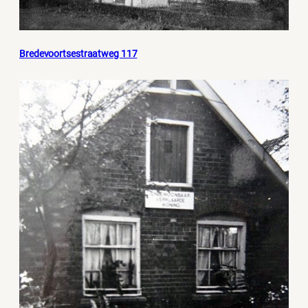
Bredevoortsestraatweg 117