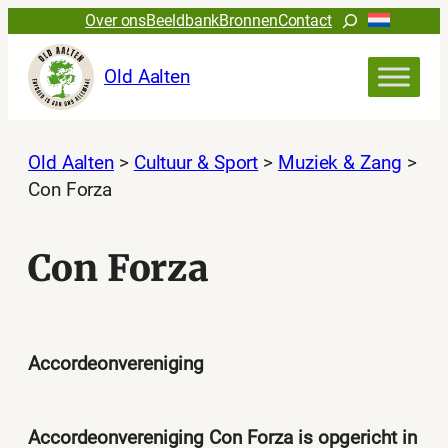
Ga
Zoeken
Over ons
Beeldbank
Bronnen
Contact
naar
de
Old Aalten
inhoud
Old Aalten
>
Cultuur & Sport
>
Muziek & Zang
>
Con Forza
Con Forza
Accordeonvereniging
Accordeonvereniging Con Forza is opgericht in