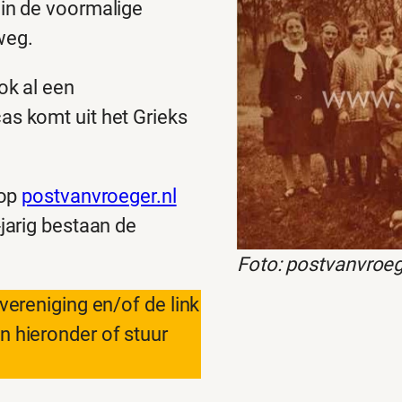
in de voormalige
weg.
ok al een
s komt uit het Grieks
 op
postvanvroeger.nl
jarig bestaan de
Foto: postvanvroeg
vereniging en/of de link
n hieronder of stuur