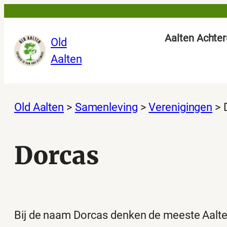
Ga
naar
Aalten Achter
Old
de
Aalten
inhoud
Old Aalten
>
Samenleving
>
Verenigingen
>
Dorcas
Bij de naam Dorcas denken de meeste Aalt