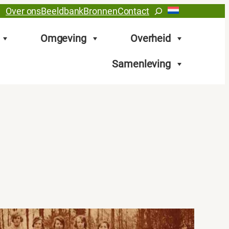
Zoeken
Over ons
Beeldbank
Bronnen
Contact
Omgeving
Overheid
Samenleving