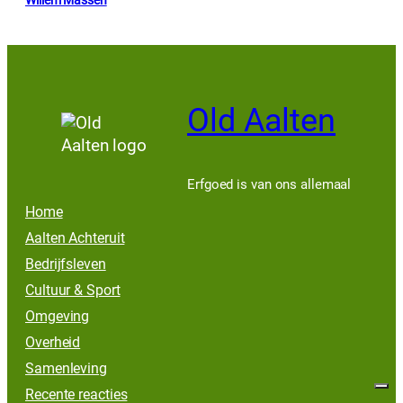
WordPress expert gezocht!
Over ons
Beeldbank
Bronnen
Contact
Beoordeel ons op Google! ⭐
Old Aalten 2012–2026
Facebook
Instagram
YouTube
Disclaimer
Privacy
Cookies