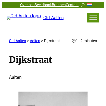
Zoeken
Over ons
Beeldbank
Bronnen
Contact
Old Aalten
Old Aalten
>
Aalten
>
Dijkstraat
🕑
1–2 minuten
Dijkstraat
Aalten