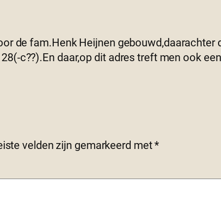
f voor de fam.Henk Heijnen gebouwd,daarachter 
 28(-c??).En daar,op dit adres treft men ook ee
eiste velden zijn gemarkeerd met
*