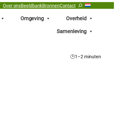
Zoeken
Over ons
Beeldbank
Bronnen
Contact
Omgeving
Overheid
Samenleving
🕑
1–2 minuten