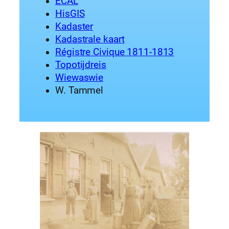
ECAL
HisGIS
Kadaster
Kadastrale kaart
Régistre Civique 1811-1813
Topotijdreis
Wiewaswie
W. Tammel