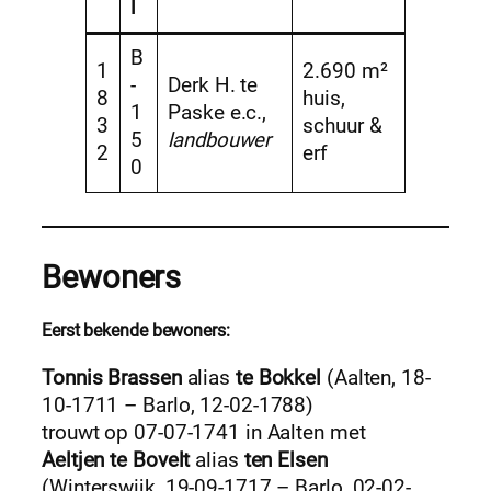
l
B
1
2.690 m²
-
Derk H. te
8
huis,
1
Paske e.c.,
3
schuur &
5
landbouwer
2
erf
0
Bewoners
Eerst bekende bewoners:
Tonnis Brassen
alias
te Bokkel
(Aalten, 18-
10-1711 – Barlo, 12-02-1788)
trouwt op 07-07-1741 in Aalten met
Aeltjen te Bovelt
alias
ten Elsen
(Winterswijk, 19-09-1717 – Barlo, 02-02-