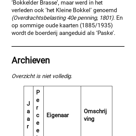
‘Bokkelder Brasse’, maar werd in het
verleden ook ’het Kleine Bokkel’ genoemd
(Overdrachtsbelasting 40e penning, 1801)
. En
op sommige oude kaarten (1885/1935)
wordt de boerderij aangeduid als ‘Paske’.
Archieven
Overzicht is niet volledig.
P
e
J
r
a
Omschrij
c
Eigenaar
a
ving
e
r
e