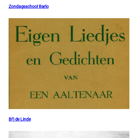
Zondagsschool Barlo
Bi’j de Linde