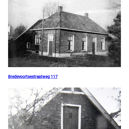
Bredevoortsestraatweg 117