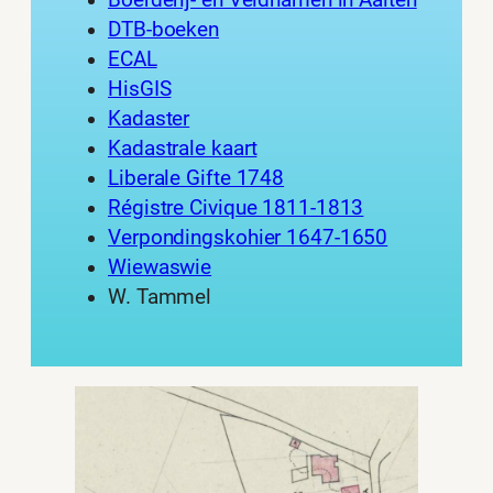
Boerderij- en Veldnamen in Aalten
DTB-boeken
ECAL
HisGIS
Kadaster
Kadastrale kaart
Liberale Gifte 1748
Régistre Civique 1811-1813
Verpondingskohier 1647-1650
Wiewaswie
W. Tammel