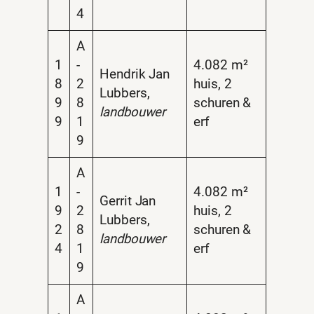
4
A
1
-
4.082 m²
Hendrik Jan
8
2
huis, 2
Lubbers,
9
8
schuren &
landbouwer
9
1
erf
9
A
1
-
4.082 m²
Gerrit Jan
9
2
huis, 2
Lubbers,
2
8
schuren &
landbouwer
4
1
erf
9
A