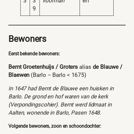
3
3
voorman
erf
9
Bewoners
Eerst bekende bewoners:
Bernt Groetenhuijs / Groters
alias
de Blauwe /
Blaewen
(Barlo – Barlo < 1675)
In 1647 had Bernt de Blauwe een huisken in
Barlo. De grond en hof waren van de kerk
(Verpondingscohier). Bernt werd lidmaat in
Aalten, wonende in Barlo, Pasen 1648.
Volgende bewoners, zoon en schoondochter: