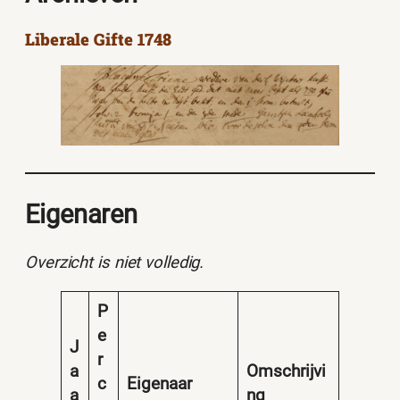
Liberale Gifte 1748
Eigenaren
Overzicht is niet volledig.
P
e
J
r
a
Omschrijvi
c
Eigenaar
a
ng