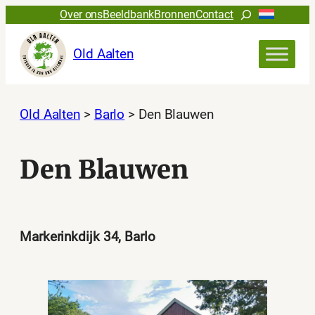
Ga
Zoeken
Over ons
Beeldbank
Bronnen
Contact
naar
de
Old Aalten
inhoud
Old Aalten
>
Barlo
>
Den Blauwen
Den Blauwen
Markerinkdijk 34, Barlo