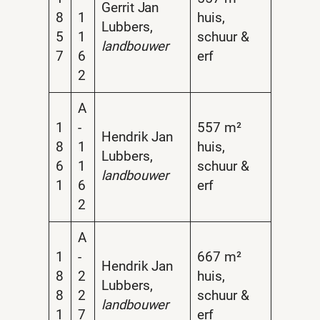
Gerrit Jan
8
1
huis,
Lubbers,
5
1
schuur &
landbouwer
7
6
erf
2
A
1
-
557 m²
Hendrik Jan
8
1
huis,
Lubbers,
6
1
schuur &
landbouwer
1
6
erf
2
A
1
-
667 m²
Hendrik Jan
8
2
huis,
Lubbers,
8
2
schuur &
landbouwer
1
7
erf