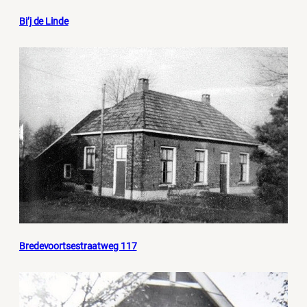
Bi’j de Linde
Bredevoortsestraatweg 117