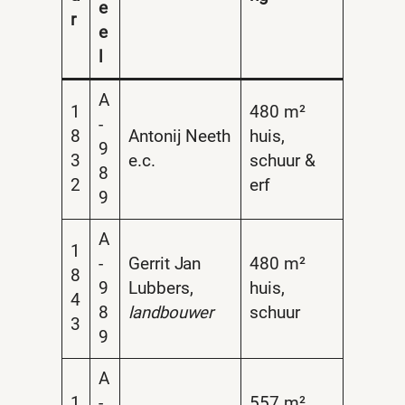
e
r
e
l
A
1
480 m²
-
8
Antonij Neeth
huis,
9
3
e.c.
schuur &
8
2
erf
9
A
1
-
Gerrit Jan
480 m²
8
9
Lubbers,
huis,
4
8
landbouwer
schuur
3
9
A
1
-
557 m²