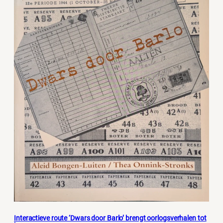
Interactieve route ‘Dwars door Barlo’ brengt oorlogsverhalen tot