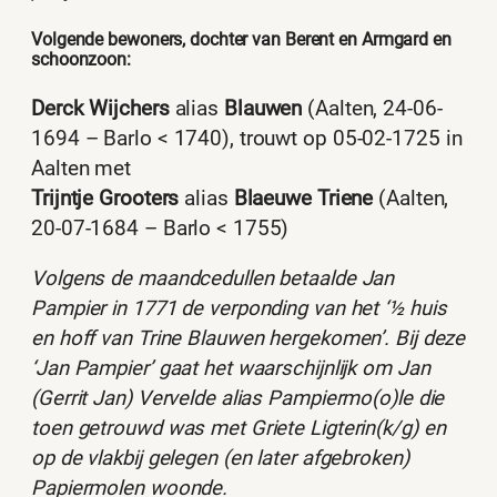
Volgende bewoners, dochter van Berent en Armgard en
schoonzoon:
Derck Wijchers
alias
Blauwen
(Aalten, 24-06-
1694 – Barlo < 1740), trouwt op 05-02-1725 in
Aalten met
Trijntje Grooters
alias
Blaeuwe Triene
(Aalten,
20-07-1684 – Barlo < 1755)
Volgens de maandcedullen betaalde Jan
Pampier in 1771 de verponding van het ‘½ huis
en hoff van Trine Blauwen hergekomen’. Bij deze
‘Jan Pampier’ gaat het waarschijnlijk om Jan
(Gerrit Jan) Vervelde alias Pampiermo(o)le die
toen getrouwd was met Griete Ligterin(k/g) en
op de vlakbij gelegen (en later afgebroken)
Papiermolen woonde.