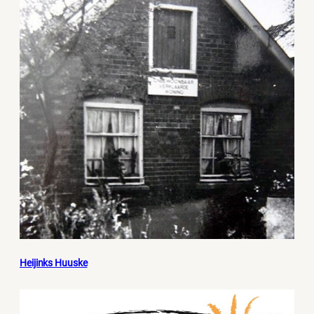
Heijinks Huuske