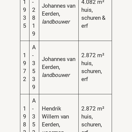
1
-
4.082 m²
Johannes van
9
2
huis,
Eerden,
3
8
schuren &
landbouwer
5
1
erf
9
A
1
-
2.872 m²
Johannes van
9
3
huis,
Eerden,
7
5
schuren,
landbouwer
2
3
erf
9
A
1
-
Hendrik
2.872 m²
9
3
Willem van
huis,
8
5
Eerden,
schuren,