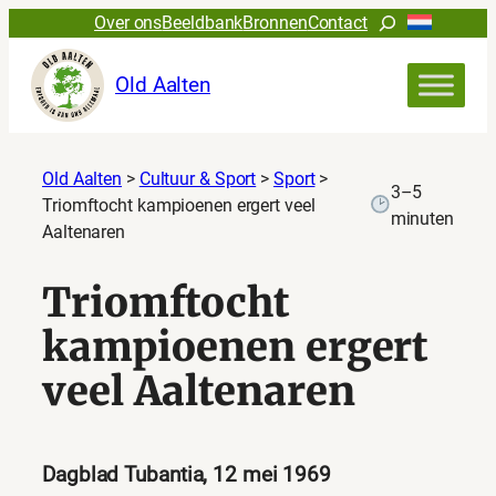
Zoeken
Over ons
Beeldbank
Bronnen
Contact
Old Aalten
Old Aalten
>
Cultuur & Sport
>
Sport
>
3–5
Triomftocht kampioenen ergert veel
minuten
Aaltenaren
Triomftocht
kampioenen ergert
veel Aaltenaren
Dagblad Tubantia, 12 mei 1969