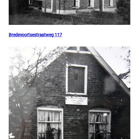
Bredevoortsestraatweg 117