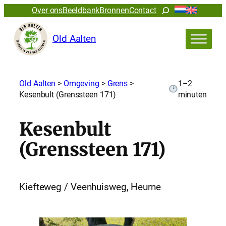
Zoeken
Over ons
Beeldbank
Bronnen
Contact
Old Aalten
Old Aalten
>
Omgeving
>
Grens
>
1–2
Kesenbult (Grenssteen 171)
minuten
Kesenbult
(Grenssteen 171)
Kiefteweg / Veenhuisweg, Heurne