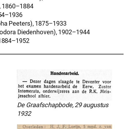
, 1860–1884
854–1936
ha Peeters), 1875–1933
eodora Diedenhoven), 1902–1944
 1884–1952
De Graafschapbode, 29 augustus
1932