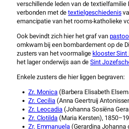
verschillende leden van de textielfamilie
verbonden met de
textielgeschiedenis
va
emancipatie van het rooms-katholieke v
Ook bevindt zich hier het graf van
pastoo
omkwam bij een bombardement op de Dijk
zusters van het voormalige
klooster Sint
het lager onderwijs aan de
Sint Jozefsch
Enkele zusters die hier liggen begraven:
Zr. Monica
(Barbera Elisabeth Else
Zr. Cecilia
(Anna Geertruij Antonisse
Zr. Leocadia
(Johanna Sosiëna Gerar
Zr. Clotilda
(Maria Kersten), 1850–1
Zr. Emmanuela
(Gerardina Johanna 