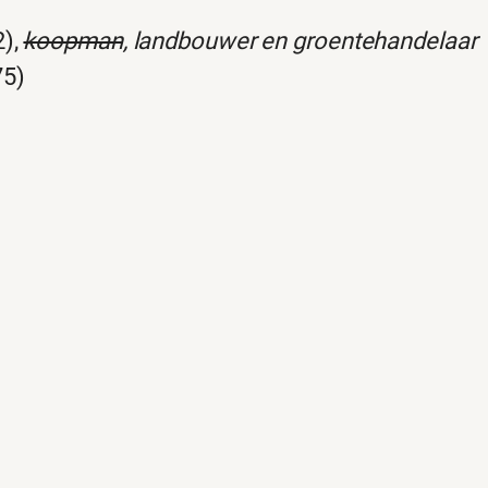
2),
koopman
, landbouwer en groentehandelaar
75)