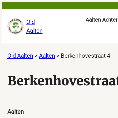
Ga
naar
Aalten Achter
Old
de
Aalten
inhoud
Old Aalten
>
Aalten
>
Berkenhovestraat 4
Berkenhovestraa
Aalten