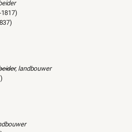
beider
-1817)
1837)
beider
, landbouwer
)
ndbouwer