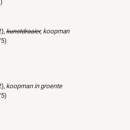
)
2),
kunstdraaier
, koopman
75)
2),
koopman in groente
75)