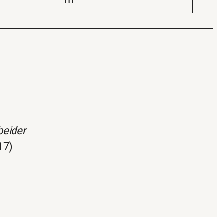
beider
17)