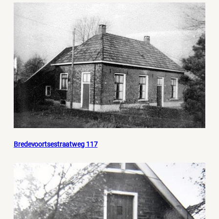
Bredevoortsestraatweg 117