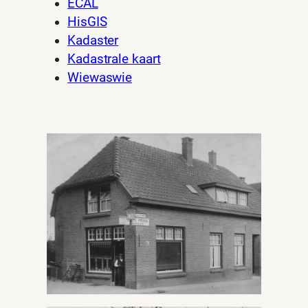
ECAL
HisGIS
Kadaster
Kadastrale kaart
Wiewaswie