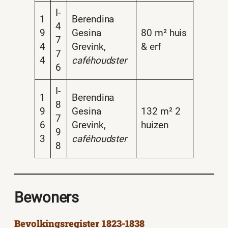
I-
1
Berendina
4
9
Gesina
80 m² huis
7
4
Grevink,
& erf
7
4
caféhoudster
6
I-
1
Berendina
8
9
Gesina
132 m² 2
7
6
Grevink,
huizen
9
3
caféhoudster
8
Bewoners
Bevolkingsregister 1823-1838