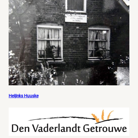
Heijinks Huuske