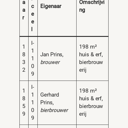
a
Omschrijvi
c
Eigenaar
a
ng
e
r
e
l
I-
1
198 m²
1
8
Jan Prins,
huis & erf,
1
3
brouwer
bierbrouw
0
2
erij
9
I-
1
198 m²
1
Gerhard
8
huis & erf,
1
Prins,
5
bierbrouw
0
bierbrouwer
9
erij
9