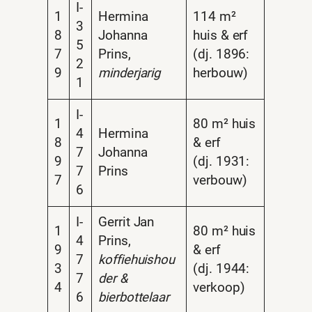
I-
1
Hermina
114 m²
3
8
Johanna
huis & erf
5
7
Prins,
(dj. 1896:
2
9
minderjarig
herbouw)
1
I-
1
80 m² huis
4
Hermina
8
& erf
7
Johanna
9
(dj. 1931:
7
Prins
7
verbouw)
6
I-
Gerrit Jan
1
80 m² huis
4
Prins,
9
& erf
7
koffiehuishou
3
(dj. 1944:
7
der &
4
verkoop)
6
bierbottelaar