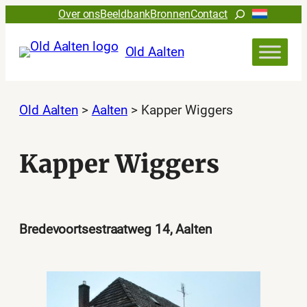
Ga
Zoeken
Over ons
Beeldbank
Bronnen
Contact
naar
de
Old Aalten
inhoud
Old Aalten
>
Aalten
>
Kapper Wiggers
Kapper Wiggers
Bredevoortsestraatweg 14, Aalten