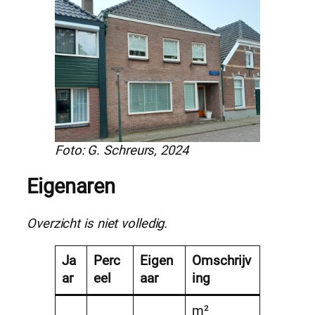
Foto: G. Schreurs, 2024
Eigenaren
Overzicht is niet volledig.
Ja
Perc
Eigen
Omschrijv
ar
eel
aar
ing
m²