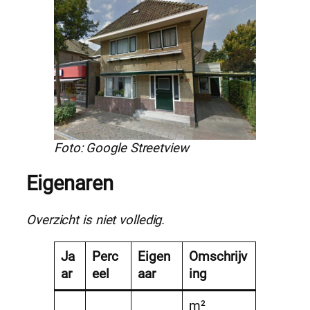
Foto: Google Streetview
Eigenaren
Overzicht is niet volledig.
Ja
Perc
Eigen
Omschrijv
ar
eel
aar
ing
m²