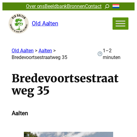
Zoeken
Over ons
Beeldbank
Bronnen
Contact
Old Aalten
Old Aalten
>
Aalten
>
1–2
Bredevoortsestraatweg 35
minuten
Bredevoortsestraat
weg 35
Aalten