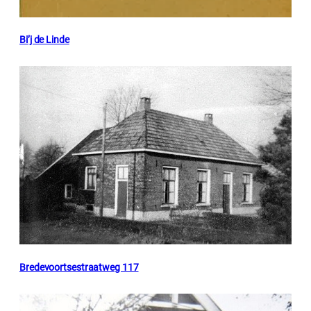
Bi’j de Linde
Bredevoortsestraatweg 117