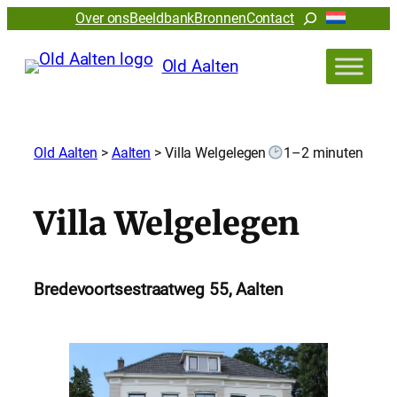
Zoeken
Over ons
Beeldbank
Bronnen
Contact
Old Aalten
Old Aalten
>
Aalten
>
Villa Welgelegen
1–2 minuten
Villa Welgelegen
Bredevoortsestraatweg 55, Aalten