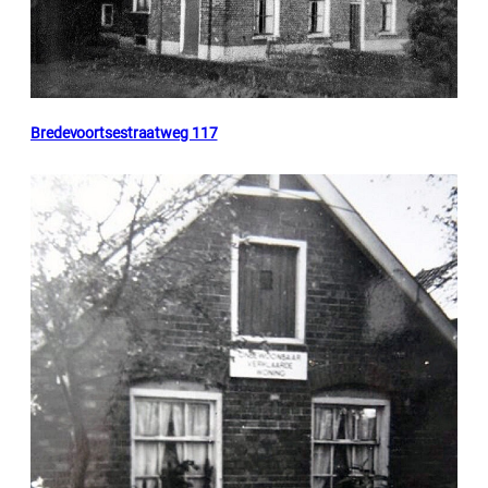
Bredevoortsestraatweg 117