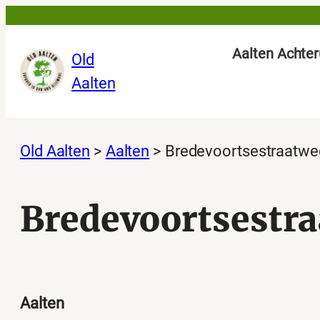
Ga
naar
Aalten Achter
Old
de
Aalten
inhoud
Old Aalten
>
Aalten
>
Bredevoortsestraatwe
Bredevoortsestr
Aalten