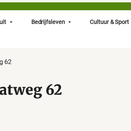
uit
Bedrijfsleven
Cultuur & Sport
g 62
aatweg 62