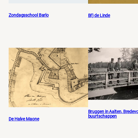
Zondagsschool Barlo
Bi’j de Linde
Bruggen in Aalten, Bredevo
buurtschappen
De Halve Maone