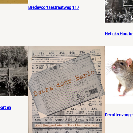
Bredevoortsestraatweg 117
Heijinks Huusk
ort en
De rattenvange