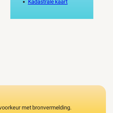
Kadastrale kaart
j voorkeur met bronvermelding.