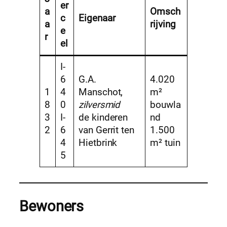
er
a
Omsch
c
Eigenaar
a
rijving
e
r
el
I-
6
G.A.
4.020
1
4
Manschot,
m²
8
0
zilversmid
bouwla
3
I-
de kinderen
nd
2
6
van Gerrit ten
1.500
4
Hietbrink
m² tuin
5
Bewoners