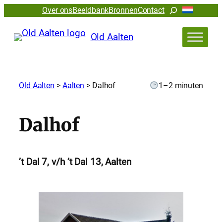
Zoeken
Over ons
Beeldbank
Bronnen
Contact
Old Aalten
Old Aalten
>
Aalten
>
Dalhof
1–2 minuten
Dalhof
’t Dal 7, v/h ’t Dal 13, Aalten