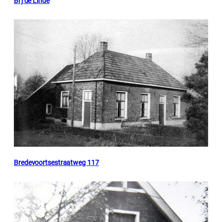
Bi’j de Linde
Bredevoortsestraatweg 117