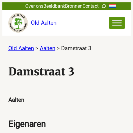
Ga
Zoeken
Over ons
Beeldbank
Bronnen
Contact
naar
de
Old Aalten
inhoud
Old Aalten
>
Aalten
>
Damstraat 3
Damstraat 3
Aalten
Eigenaren