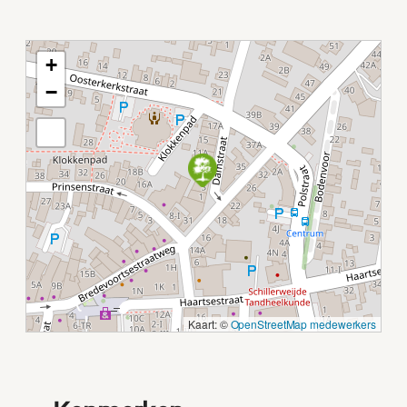
+
−
Kaart: ©
OpenStreetMap medewerkers