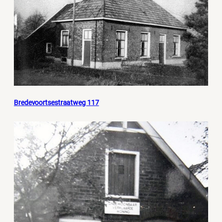
Bredevoortsestraatweg 117