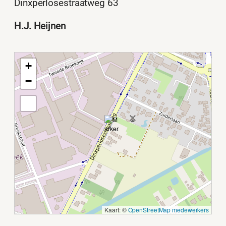
Dinxperlosestraatweg 63
H.J. Heijnen
+
−
Kaart: ©
OpenStreetMap medewerkers