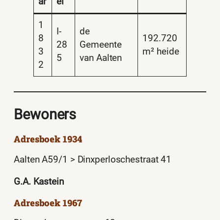
ar
el
1
I-
de
8
192.720
28
Gemeente
3
m² heide
5
van Aalten
2
Bewoners
Adresboek 1934
Aalten A59/1 > Dinxperloschestraat 41
G.A. Kastein
Adresboek 1967