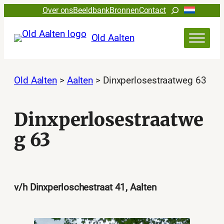
Ga
Zoeken
Over ons
Beeldbank
Bronnen
Contact
naar
de
Old Aalten
inhoud
Old Aalten
>
Aalten
>
Dinxperlosestraatweg 63
Dinxperlosestraatwe
g 63
v/h Dinxperloschestraat 41, Aalten