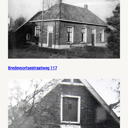
Bredevoortsestraatweg 117