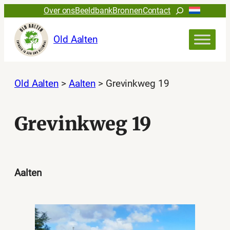
Ga
Zoeken
Over ons
Beeldbank
Bronnen
Contact
naar
de
Old Aalten
inhoud
Old Aalten
>
Aalten
>
Grevinkweg 19
Grevinkweg 19
Aalten