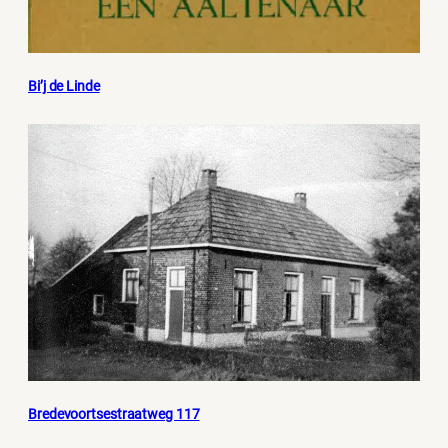
Bi’j de Linde
Bredevoortsestraatweg 117