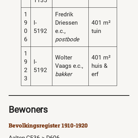
1135
1
Fredrik
9
I-
Driessen
401 m²
0
5192
e.c.,
tuin
6
postbode
1
Wolter
401 m²
9
I-
Vaags e.c.,
huis &
2
5192
bakker
erf
3
Bewoners
Bevolkingsregister 1910-1920