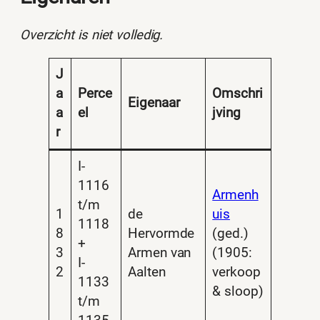
Overzicht is niet volledig.
J
a
Perce
Omschri
Eigenaar
a
el
jving
r
I-
1116
Armenh
t/m
1
de
uis
1118
8
Hervormde
(ged.)
+
3
Armen van
(1905:
I-
2
Aalten
verkoop
1133
& sloop)
t/m