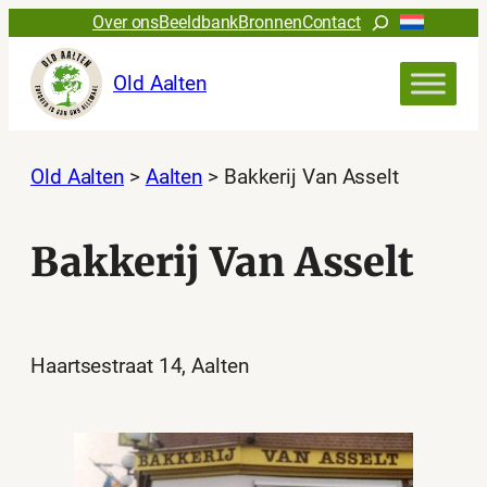
Ga
Zoeken
Over ons
Beeldbank
Bronnen
Contact
naar
de
Old Aalten
inhoud
Old Aalten
>
Aalten
>
Bakkerij Van Asselt
Bakkerij Van Asselt
Haartsestraat 14, Aalten