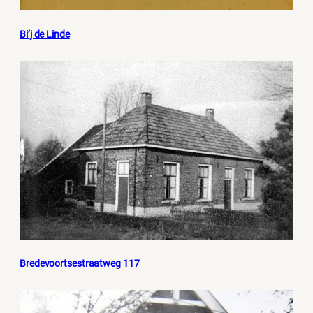
Bi’j de Linde
Bredevoortsestraatweg 117