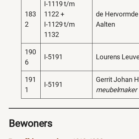
I-1119 t/m
183
1122 +
de Hervormde
2
I-1129 t/m
Aalten
1132
190
I-5191
Lourens Leuve
6
191
Gerrit Johan 
I-5191
1
meubelmaker
Bewoners