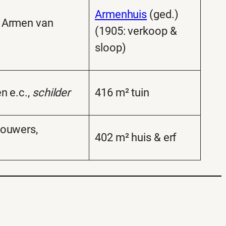
Armenhuis
(ged.)
 Armen van
(1905: verkoop &
sloop)
n e.c.,
schilder
416 m² tuin
Houwers,
402 m² huis & erf