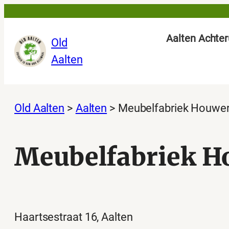
Ga
naar
Aalten Achter
Old
de
Aalten
inhoud
Old Aalten
>
Aalten
>
Meubelfabriek Houwe
Meubelfabriek H
Haartsestraat 16, Aalten