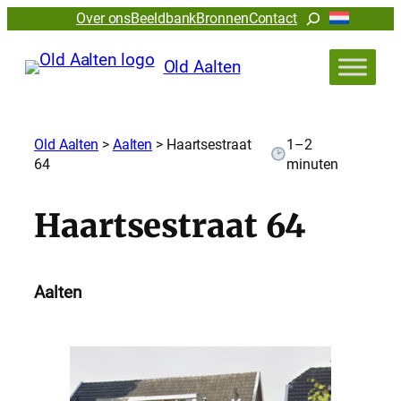
Zoeken
Over ons
Beeldbank
Bronnen
Contact
Old Aalten
Old Aalten
>
Aalten
>
Haartsestraat
1–2
64
minuten
Haartsestraat 64
Aalten