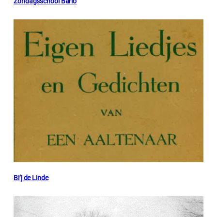
Zondagsschool Barlo
Bi’j de Linde