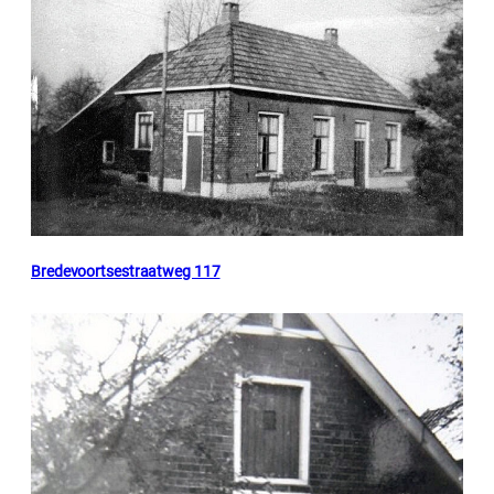
Bredevoortsestraatweg 117