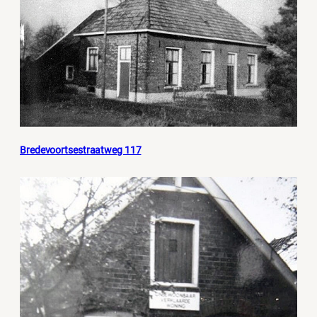
Bredevoortsestraatweg 117