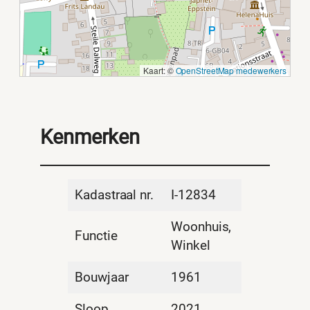
Kaart: ©
OpenStreetMap medewerkers
Kenmerken
Kadastraal nr.
I-12834
Woonhuis,
Functie
Winkel
Bouwjaar
1961
Sloop
2021