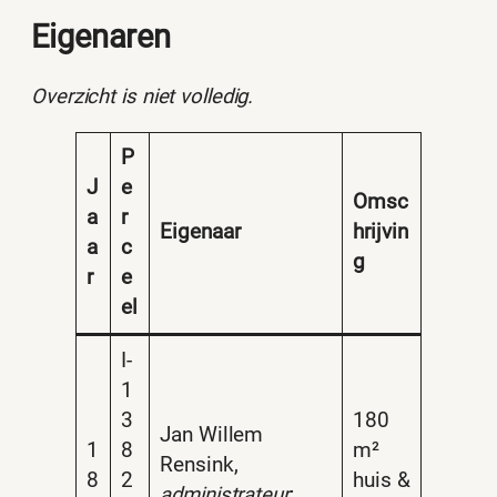
Eigenaren
Overzicht is niet volledig.
P
J
e
Omsc
a
r
Eigenaar
hrijvin
a
c
g
r
e
el
I-
1
3
180
Jan Willem
1
8
m²
Rensink,
8
2
huis &
administrateur
;