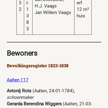
3
I-
erf
H.J. Vaags
2
1
12 m²
Jan Willem Vaags
3
huis
8
3
Bewoners
Bevolkingsregister 1823-1838
Aalten 117
Antonij Rots
(Aalten, 24-01-1784),
schoenmaker
Gerarda Berendina Wiggers
(Aalten, 21-03-