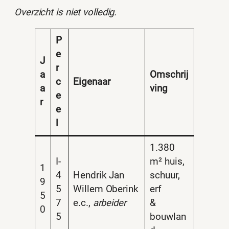
Overzicht is niet volledig.
P
e
J
r
a
Omschrij
c
Eigenaar
a
ving
e
r
e
l
1.380
I-
m² huis,
1
4
Hendrik Jan
schuur,
9
5
Willem Oberink
erf
5
7
e.c.,
arbeider
&
0
5
bouwlan