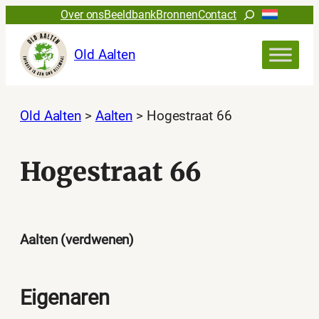
Ga
Zoeken
Over ons
Beeldbank
Bronnen
Contact
naar
de
Old Aalten
inhoud
Old Aalten
>
Aalten
>
Hogestraat 66
Hogestraat 66
Aalten (verdwenen)
Eigenaren