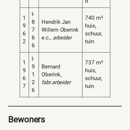
d
I-
1
740 m²
8
Hendrik Jan
9
huis,
7
Willem Oberink
6
schuur,
6
e.c.,
arbeider
2
tuin
6
I-
1
737 m²
9
Bernard
9
huis,
1
Oberink,
6
schuur,
2
fabr.arbeider
7
tuin
6
Bewoners