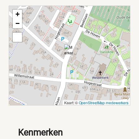
+
−
Kaart: ©
OpenStreetMap medewerkers
Kenmerken