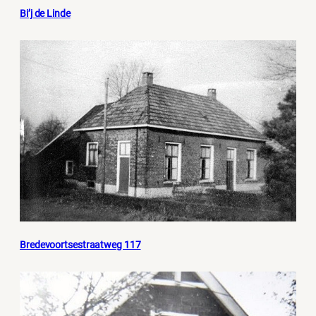
Bi’j de Linde
Bredevoortsestraatweg 117