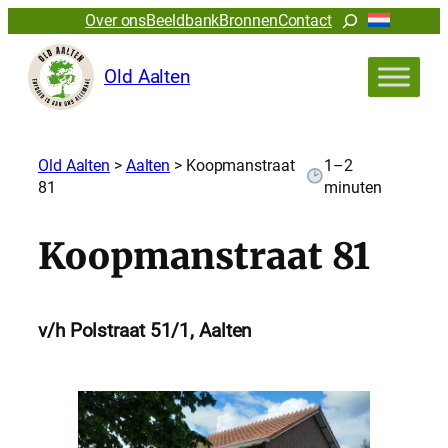
Zoeken
Over ons
Beeldbank
Bronnen
Contact
Old Aalten
Old Aalten
>
Aalten
>
Koopmanstraat
1–2
81
minuten
Koopmanstraat 81
v/h Polstraat 51/1, Aalten