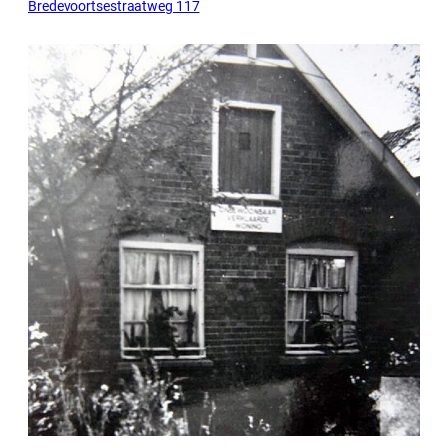
Bredevoortsestraatweg 117