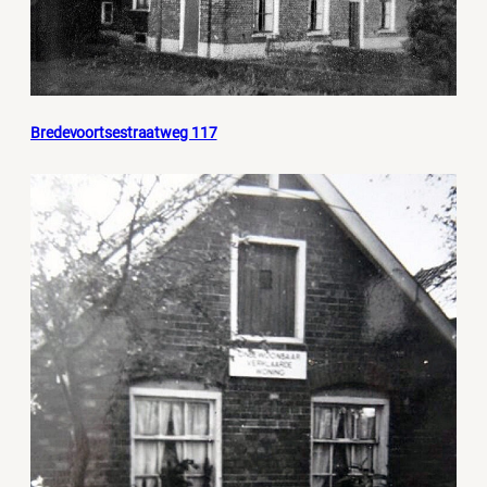
Bredevoortsestraatweg 117