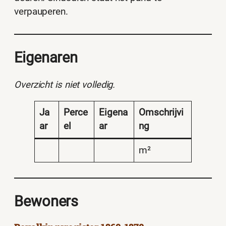
verpauperen.
Eigenaren
Overzicht is niet volledig.
Ja
Perce
Eigena
Omschrijvi
ar
el
ar
ng
m²
Bewoners