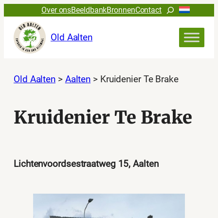
Ga
Zoeken
Over ons
Beeldbank
Bronnen
Contact
naar
de
Old Aalten
inhoud
Old Aalten
>
Aalten
>
Kruidenier Te Brake
Kruidenier Te Brake
Lichtenvoordsestraatweg 15, Aalten