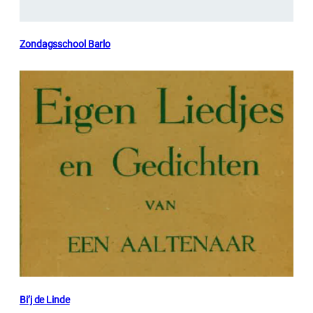
Zondagsschool Barlo
Bi’j de Linde