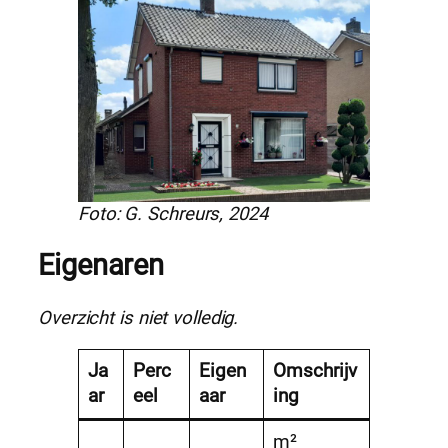
Foto: G. Schreurs, 2024
Eigenaren
Overzicht is niet volledig.
Ja
Perc
Eigen
Omschrijv
ar
eel
aar
ing
m²