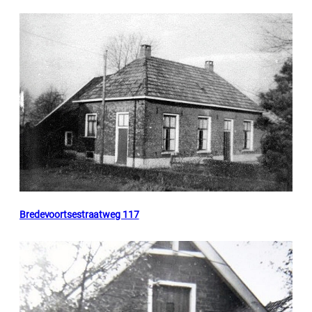
Bredevoortsestraatweg 117