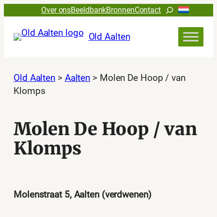
Ga
Zoeken
Over ons
Beeldbank
Bronnen
Contact
naar
de
Old Aalten
inhoud
Old Aalten
>
Aalten
>
Molen De Hoop / van
Klomps
Molen De Hoop / van
Klomps
Molenstraat 5, Aalten (verdwenen)