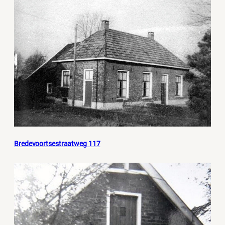
Bredevoortsestraatweg 117