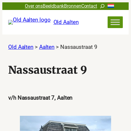
Ga
Zoeken
Over ons
Beeldbank
Bronnen
Contact
naar
de
Old Aalten
inhoud
Old Aalten
>
Aalten
>
Nassaustraat 9
Nassaustraat 9
v/h Nassaustraat 7, Aalten